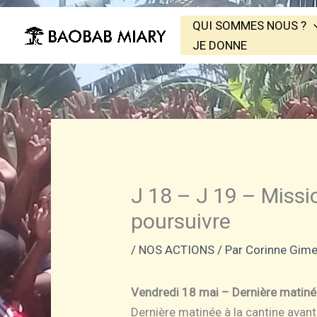
Aller
QUI SOMMES NOUS ?
au
JE DONNE
contenu
J 18 – J 19 – Missi
poursuivre
/
NOS ACTIONS
/ Par
Corinne Gim
Vendredi 18 mai – Dernière matinée
Dernière matinée à la cantine avant