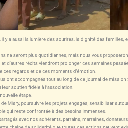
 il y a aussi la lumière des sourires, la dignité des familles, 
ations ne seront plus quotidiennes, mais nous vous proposero
 et d’autres récits viendront prolonger ces semaines passé
de ces regards et de ces moments d’émotion.
nous ont accompagnés tout au long de ce journal de mission 
eur soutien fidèle à l’association.
nouvelle étape.
le de Miary, poursuivre les projets engagés, sensibiliser auto
cole qui reste confrontée à des besoins immenses.
r partagés avec nos adhérents, parrains, marraines, donateur
ette chaîne de solidarité que toutes ces actions peuvent exis