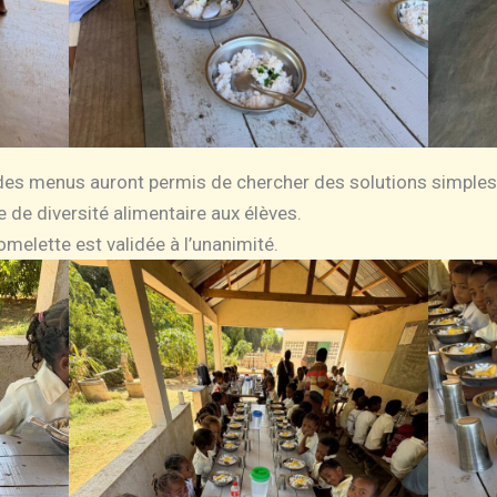
r des menus auront permis de chercher des solutions simples
 de diversité alimentaire aux élèves.
’omelette est validée à l’unanimité.