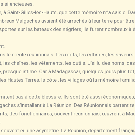
ns silencieuses.
e, à Saint-Gilles-les-Hauts, que cette mémoire m’a saisie. D
mbreux Malgaches avaient été arrachés à leur terre pour être 
portés sur les bateaux des négriers, ils furent nombreux à ê
.
nt.
 le créole réunionnais. Les mots, les rythmes, les saveurs ont
, les chaînes, les vêtements, les outils. J’ai lu des noms, d
, presque intime. Car à Madagascar, quelques jours plus tôt, j
 Hautes Terres, la côte , les villages où la mémoire famili
limitent pas à cette blessure. Ils sont été aussi économiques, 
aches s’installent à La Réunion. Des Réunionnais partent t
ants, des fonctionnaires, souvent réunionnais, œuvrent à Ma
.
 a souvent eu une asymétrie. La Réunion, département français